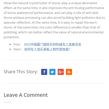
show the natural crystal luster of stone, play a unique decorative
effect; at the same time, it also improves the anti fouling performance
of stone, waterproof performance, and can play a role of anti-skid.
Stone antique processing can also avoid building light pollution due to
specular reflection. At the same time, it is easy to repair the worn
stone. At the same time, the color difference is smaller than that of
polishing, which can better reflect the value of natural environmental
protection.
Prev：
2022中国厦门国际石材机械及工具展览会
Next：
如何在人造石英板上制作荔枝面？
Share This Story:
Leave A Comment