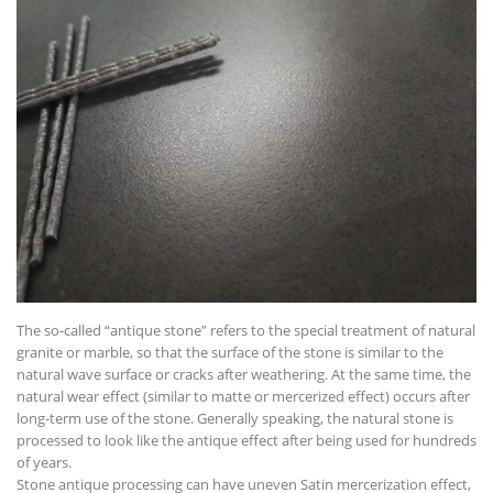
The so-called “antique stone” refers to the special treatment of natural
granite or marble, so that the surface of the stone is similar to the
natural wave surface or cracks after weathering. At the same time, the
natural wear effect (similar to matte or mercerized effect) occurs after
long-term use of the stone. Generally speaking, the natural stone is
processed to look like the antique effect after being used for hundreds
of years.
Stone antique processing can have uneven Satin mercerization effect,