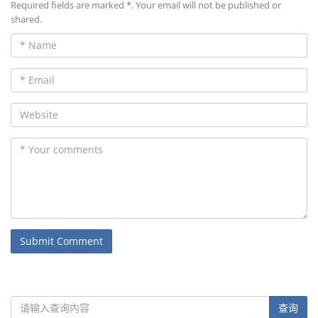
Required fields are marked *. Your email will not be published or
shared.
Name
Email
Website
Comments
Submit Comment
查询