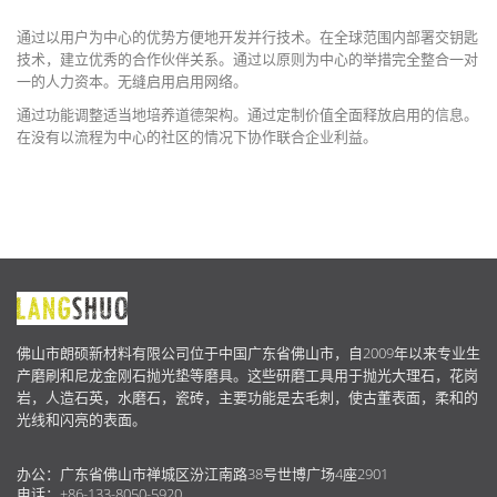
通过以用户为中心的优势方便地开发并行技术。在全球范围内部署交钥匙
技术，建立优秀的合作伙伴关系。通过以原则为中心的举措完全整合一对
一的人力资本。无缝启用启用网络。
通过功能调整适当地培养道德架构。通过定制价值全面释放启用的信息。
在没有以流程为中心的社区的情况下协作联合企业利益。
关
于
佛山市朗硕新材料有限公司位于中国广东省佛山市，自2009年以来专业生
我
产磨刷和尼龙金刚石抛光垫等磨具。这些研磨工具用于抛光大理石，花岗
们
岩，人造石英，水磨石，瓷砖，主要功能是去毛刺，使古董表面，柔和的
光线和闪亮的表面。
办公：广东省佛山市禅城区汾江南路38号世博广场4座2901
电话：+86-133-8050-5920