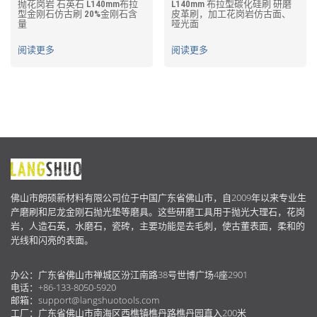
抛花岗岩 石英石 L140mm布拉
L140mm 布拉型碳化硅刷 研磨
型金刚石仿古刷 20%金刚石含
皮革刷，加工花岗岩仿古面、
量
哑光面
阅读更多
阅读更多
关
于
佛山市朗硕新材料有限公司位于中国广东省佛山市，自2009年以来专业生
我
产磨刷和尼龙金刚石抛光垫等磨具。这些研磨工具用于抛光大理石，花岗
们
岩，人造石英，水磨石，瓷砖，主要功能是去毛刺，使古董表面，柔和的
光线和闪亮的表面。
办公：广东省佛山市禅城区汾江南路38号世博广场4座2901
电话：+86-133-8050-5920
邮箱：
support@langshuotools.com
工厂：广东省佛山市南海区西樵镇樵丹路樵丹园直入200米