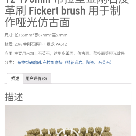
革刷 Fickert brush 用于制
作哑光仿古面
尺寸:
长165mm*宽67mm*高57mm
材质:
20% 金刚石磨料 + 尼龙 PA612
应用: 主要用来加工石英石，达到皮革面、仿古面、荔枝面等哑光效果
分类：
布拉型研磨刷
,
布拉型磨块（抛花岗岩、陶瓷、石英石）
描述
用户评价 (0)
描述
视
频
播
放
器