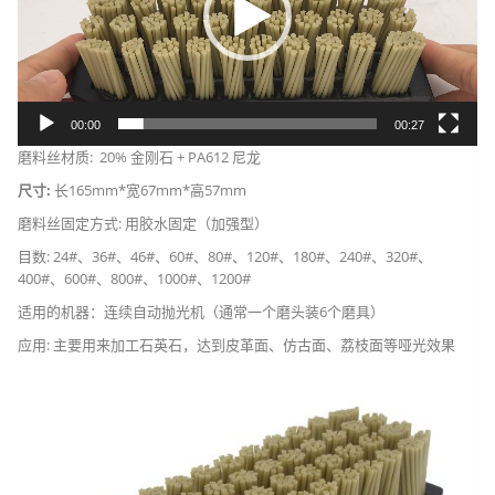
00:00
00:27
磨料丝材质: 20% 金刚石 + PA612 尼龙
尺寸:
长165mm*宽67mm*高57mm
磨料丝固定方式: 用胶水固定（加强型）
目数: 24#、36#、46#、60#、80#、120#、180#、240#、320#、
400#、600#、800#、1000#、1200#
适用的机器：连续自动抛光机（通常一个磨头装6个磨具）
应用: 主要用来加工石英石，达到皮革面、仿古面、荔枝面等哑光效果